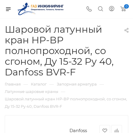
0
Шаровой латунный
кран НР-ВР
полнопроходной, со
сгоном, Ду 15-32 Ру 40,
Danfoss BVR-F
—
—
—
Главная
Каталог
Запорная арматура
—
Латунные шаровые краны
Шаровой латунный кран НР-ВР полнопроходной, со сгоном,
Ду 15-32 Ру 40, Danfoss BVR-F
Danfoss