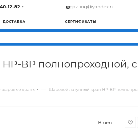
740-12-82
gaz-ing@yandex.ru
ДОСТАВКА
СЕРТИФИКАТЫ
НР-ВР полнопроходной, с р
—
е шаровые краны
Шаровой латунный кран НР-ВР полнопроходн
Broen