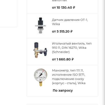
Ballomax
от
10 130.40 ₽
Датчик давления ОТ-1,
Wika
от
5 515.20 ₽
Игольчатый вентиль, тип
910.11, DIN 16270, Wika
(Schneider)
от
1 660.80 ₽
Манометр, тип 111.11,
исполнение ISO 5171,
подключение снизу
(корпус - сталь), Wika
По запросу