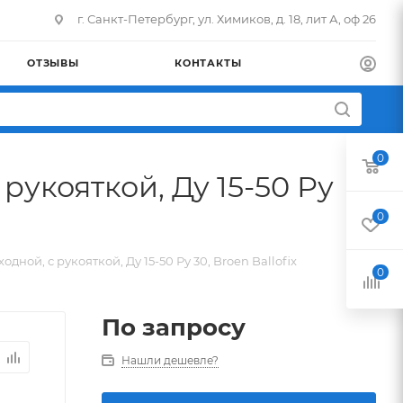
г. Санкт-Петербург, ул. Химиков, д. 18, лит А, оф 26
ОТЗЫВЫ
КОНТАКТЫ
0
укояткой, Ду 15-50 Ру
0
ой, с рукояткой, Ду 15-50 Ру 30, Broen Ballofix
0
По запросу
Нашли дешевле?