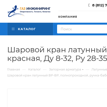
8 (812) 
КОМПАНИЯ
КАТАЛОГ
Шаровой кран латунный 
красная, Ду 8-32, Ру 28-3
—
—
—
Главная
Каталог
Запорная арматура
Латунны
Шаровой кран латунный ВР-ВР, полнопроходной, ручка-бабочка