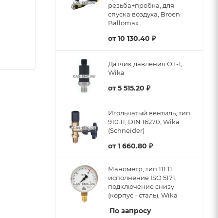
резьба+пробка, для
спуска воздуха, Broen
Ballomax
от
10 130.40 ₽
Датчик давления ОТ-1,
Wika
от
5 515.20 ₽
Игольчатый вентиль, тип
910.11, DIN 16270, Wika
(Schneider)
от
1 660.80 ₽
Манометр, тип 111.11,
исполнение ISO 5171,
подключение снизу
(корпус - сталь), Wika
По запросу