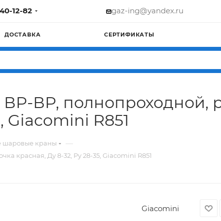
740-12-82
gaz-ing@yandex.ru
ДОСТАВКА
СЕРТИФИКАТЫ
ВР-ВР, полнопроходной, 
5, Giacomini R851
—
е шаровые краны
 красная, Ду 8-32, Ру 28-35, Giacomini R851
Giacomini