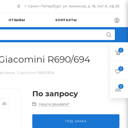
г. Санкт-Петербург, ул. Химиков, д. 18, лит А, оф 26
ОТЗЫВЫ
КОНТАКТЫ
0
Giacomini R690/694
0
ставок, Giacomini R690/694
0
По запросу
Нашли дешевле?
ПОД ЗАКАЗ