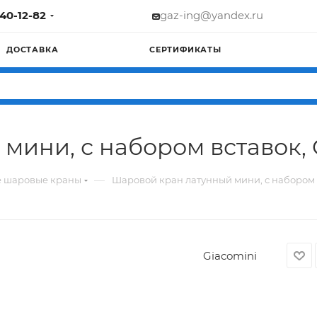
740-12-82
gaz-ing@yandex.ru
ДОСТАВКА
СЕРТИФИКАТЫ
мини, с набором вставок, 
—
е шаровые краны
Шаровой кран латунный мини, с набором в
Giacomini