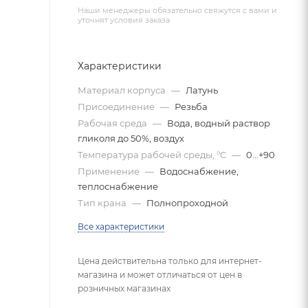
Наши менеджеры обязательно свяжутся с вами и
уточнят условия заказа
Характеристики
Материал корпуса
—
Латунь
Присоединение
—
Резьба
Рабочая среда
—
Вода, водный раствор
гликоля до 50%, воздух
Температура рабочей среды, °C
—
0...+90
Применение
—
Водоснабжение,
теплоснабжение
Тип крана
—
Полнопроходной
Все характеристики
Цена действительна только для интернет-
магазина и может отличаться от цен в
розничных магазинах