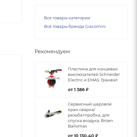
Все товары категории
Все товары бренда Giacomini
Рекомендуем
Пластина для концевых
выключателей Schneider
Electric и EMAS, Гранвэл
от
1 386 ₽
Сервисный шаровой
кран сварка/
резьба+пробка, для
спуска воздуха, Broen
Ballomax
от
10 130.40 ₽