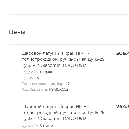
Цены
506.
Шаровой латунный кран НР-НР
полнопроходной, ручка-рычаг, Ду 15-25
Ру 35-42, Giacomini DADO R913L
01.фев
Ду, дюйм:
15
Ду, мм:
42
Рабочее давление, бар:
R913LX023
Код Giacomini:
744.
Шаровой латунный кран НР-НР
полнопроходной, ручка-рычаг, Ду 15-25
Ру 35-42, Giacomini DADO R913L
03.апр
Ду, дюйм: