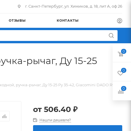
г. Санкт-Петербург, ул. Химиков, д. 18, лит А, оф 26
ОТЗЫВЫ
КОНТАКТЫ
0
чка-рычаг, Ду 15-25
0
ной, ручка-рычаг, Ду 15-25 Ру 35-42, Giacomini DADO R913L
0
от
506.40 ₽
Нашли дешевле?