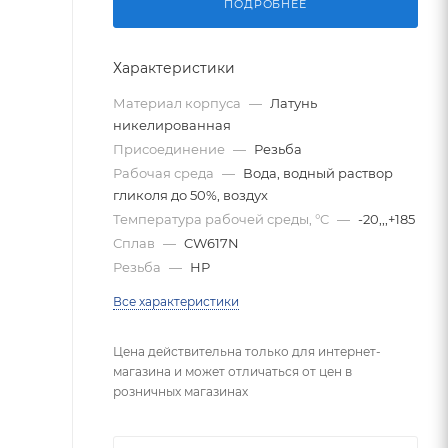
ПОДРОБНЕЕ
Характеристики
Материал корпуса
—
Латунь
никелированная
Присоединение
—
Резьба
Рабочая среда
—
Вода, водный раствор
гликоля до 50%, воздух
Температура рабочей среды, °C
—
-20,,,+185
Сплав
—
CW617N
Резьба
—
НР
Все характеристики
Цена действительна только для интернет-
магазина и может отличаться от цен в
розничных магазинах