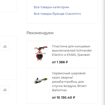
Все товары категории
Все товары бренда Giacomini
Рекомендуем
Пластина для концевых
выключателей Schneider
Electric и EMAS, Гранвэл
от
1 386 ₽
Сервисный шаровой
кран сварка/
резьба+пробка, для
спуска воздуха, Broen
Ballomax
от
10 130.40 ₽