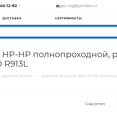
740-12-82
gaz-ing@yandex.ru
ДОСТАВКА
СЕРТИФИКАТЫ
НР-НР полнопроходной, ру
O R913L
—
е шаровые краны
Шаровой латунный кран НР-НР полнопроход
Giacomini