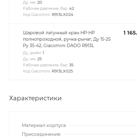
20
Ду, мм:
42
Рабочее давление, бар:
R913LX024
Код Giacomini:
1 165
Шаровой латунный кран НР-НР
полнопроходной, ручка-рычаг, Ду 15-25
Ру 35-42, Giacomini DADO R913L
1
Ду, дюйм:
25
Ду, мм:
35
Рабочее давление, бар:
R913LX025
Код Giacomini:
Характеристики
Материал корпуса
Присоединение