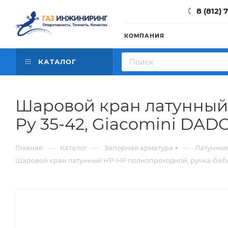
8 (812) 
КОМПАНИЯ
КАТАЛОГ
Шаровой кран латунный 
Ру 35-42, Giacomini DAD
—
—
—
Главная
Каталог
Запорная арматура
Латунны
Шаровой кран латунный НР-НР полнопроходной, ручка-бабочк