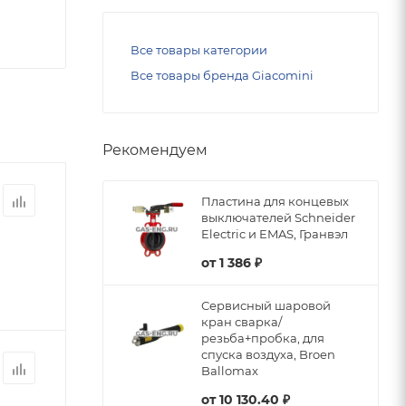
Все товары категории
Все товары бренда Giacomini
Рекомендуем
Пластина для концевых
выключателей Schneider
Electric и EMAS, Гранвэл
от
1 386 ₽
Сервисный шаровой
кран сварка/
резьба+пробка, для
спуска воздуха, Broen
Ballomax
от
10 130.40 ₽