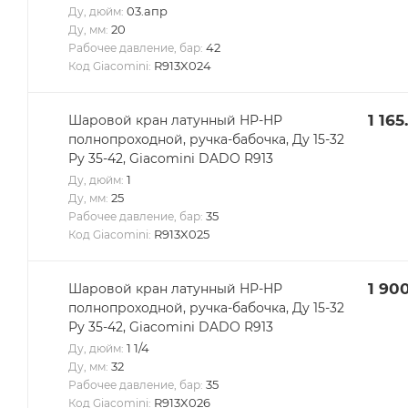
03.апр
Ду, дюйм:
20
Ду, мм:
42
Рабочее давление, бар:
R913X024
Код Giacomini:
1 165
Шаровой кран латунный НР-НР
полнопроходной, ручка-бабочка, Ду 15-32
Ру 35-42, Giacomini DADO R913
1
Ду, дюйм:
25
Ду, мм:
35
Рабочее давление, бар:
R913X025
Код Giacomini:
1 90
Шаровой кран латунный НР-НР
полнопроходной, ручка-бабочка, Ду 15-32
Ру 35-42, Giacomini DADO R913
1 1/4
Ду, дюйм:
32
Ду, мм:
35
Рабочее давление, бар:
R913X026
Код Giacomini: