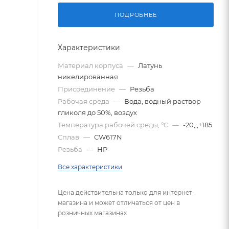
ПОДРОБНЕЕ
Характеристики
Материал корпуса
—
Латунь
никелированная
Присоединение
—
Резьба
Рабочая среда
—
Вода, водный раствор
гликоля до 50%, воздух
Температура рабочей среды, °C
—
-20,,,+185
Сплав
—
CW617N
Резьба
—
НР
Все характеристики
Цена действительна только для интернет-
магазина и может отличаться от цен в
розничных магазинах