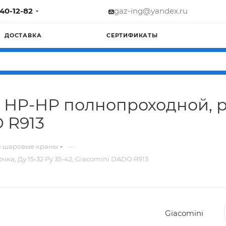
740-12-82
gaz-ing@yandex.ru
ДОСТАВКА
СЕРТИФИКАТЫ
НР-НР полнопроходной, ру
O R913
—
е шаровые краны
а, Ду 15-32 Ру 35-42, Giacomini DADO R913
Giacomini