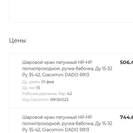
Цены
506.
Шаровой кран латунный НР-НР
полнопроходной, ручка-бабочка, Ду 15-32
Ру 35-42, Giacomini DADO R913
01.фев
Ду, дюйм:
15
Ду, мм:
42
Рабочее давление, бар:
R913X023
Код Giacomini:
744.
Шаровой кран латунный НР-НР
полнопроходной, ручка-бабочка, Ду 15-32
Ру 35-42, Giacomini DADO R913