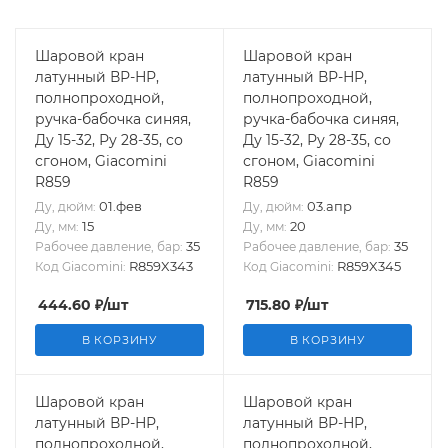
Шаровой кран
Шаровой кран
латунный ВР-НР,
латунный ВР-НР,
полнопроходной,
полнопроходной,
ручка-бабочка синяя,
ручка-бабочка синяя,
Ду 15-32, Ру 28-35, со
Ду 15-32, Ру 28-35, со
сгоном, Giacomini
сгоном, Giacomini
R859
R859
01.фев
03.апр
Ду, дюйм:
Ду, дюйм:
15
20
Ду, мм:
Ду, мм:
35
35
Рабочее давление, бар:
Рабочее давление, бар:
R859X343
R859X345
Код Giacomini:
Код Giacomini:
444.60
₽
/шт
715.80
₽
/шт
В КОРЗИНУ
В КОРЗИНУ
Шаровой кран
Шаровой кран
латунный ВР-НР,
латунный ВР-НР,
полнопроходной,
полнопроходной,