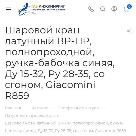
0
Шаровой кран
латунный ВР-НР,
полнопроходной,
ручка-бабочка синяя,
Ду 15-32, Ру 28-35, со
сгоном, Giacomini
R859
—
—
—
Главная
Каталог
Запорная арматура
—
Латунные шаровые краны
Шаровой кран латунный ВР-НР, полнопроходной, ручка-
бабочка синяя, Ду 15-32, Ру 28-35, со сгоном, Giacomini R859