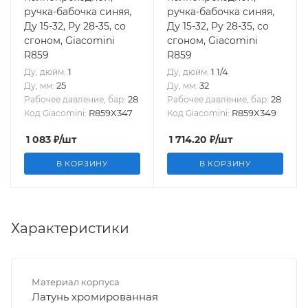
ручка-бабочка синяя,
ручка-бабочка синяя,
Ду 15-32, Ру 28-35, со
Ду 15-32, Ру 28-35, со
сгоном, Giacomini
сгоном, Giacomini
R859
R859
1
1 1/4
Ду, дюйм:
Ду, дюйм:
25
32
Ду, мм:
Ду, мм:
28
28
Рабочее давление, бар:
Рабочее давление, бар:
R859X347
R859X349
Код Giacomini:
Код Giacomini:
1 083
₽
/шт
1 714.20
₽
/шт
В КОРЗИНУ
В КОРЗИНУ
Характеристики
Материал корпуса
Латунь хромированная