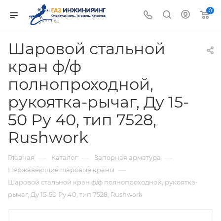
0
Шаровой стальной
кран ф/ф
полнопроходной,
рукоятка-рычаг, Ду 15-
50 Ру 40, тип 7528,
Rushwork
—
—
—
Главная
Каталог
Запорная арматура
—
Нержавеющие шаровые краны
Шаровой стальной кран ф/ф полнопроходной, рукоятка-
рычаг, Ду 15-50 Ру 40, тип 7528, Rushwork