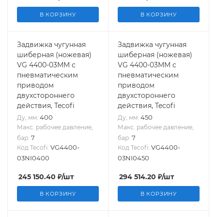
В КОРЗИНУ
В КОРЗИНУ
Задвижка чугунная
Задвижка чугунная
шиберная (ножевая)
шиберная (ножевая)
VG 4400-03MM с
VG 4400-03MM с
пневматическим
пневматическим
приводом
приводом
двухстороннего
двухстороннего
действия, Tecofi
действия, Tecofi
400
450
Ду, мм:
Ду, мм:
Макс. рабочее давление,
Макс. рабочее давление,
7
7
бар:
бар:
VG4400-
VG4400-
Код Tecofi:
Код Tecofi:
03NI0400
03NI0450
245 150.40
₽
/шт
294 514.20
₽
/шт
В КОРЗИНУ
В КОРЗИНУ