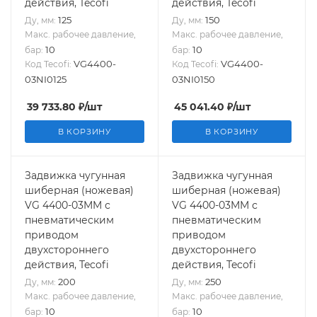
действия, Tecofi
действия, Tecofi
125
150
Ду, мм:
Ду, мм:
Макс. рабочее давление,
Макс. рабочее давление,
10
10
бар:
бар:
VG4400-
VG4400-
Код Tecofi:
Код Tecofi:
03NI0125
03NI0150
39 733.80
₽
/шт
45 041.40
₽
/шт
В КОРЗИНУ
В КОРЗИНУ
Задвижка чугунная
Задвижка чугунная
шиберная (ножевая)
шиберная (ножевая)
VG 4400-03MM с
VG 4400-03MM с
пневматическим
пневматическим
приводом
приводом
двухстороннего
двухстороннего
действия, Tecofi
действия, Tecofi
200
250
Ду, мм:
Ду, мм:
Макс. рабочее давление,
Макс. рабочее давление,
10
10
бар:
бар: