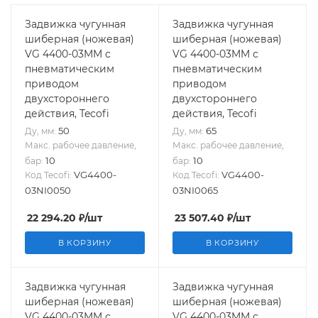
Задвижка чугунная
Задвижка чугунная
шиберная (ножевая)
шиберная (ножевая)
VG 4400-03MM с
VG 4400-03MM с
пневматическим
пневматическим
приводом
приводом
двухстороннего
двухстороннего
действия, Tecofi
действия, Tecofi
50
65
Ду, мм:
Ду, мм:
Макс. рабочее давление,
Макс. рабочее давление,
10
10
бар:
бар:
VG4400-
VG4400-
Код Tecofi:
Код Tecofi:
03NI0050
03NI0065
22 294.20
₽
/шт
23 507.40
₽
/шт
В КОРЗИНУ
В КОРЗИНУ
Задвижка чугунная
Задвижка чугунная
шиберная (ножевая)
шиберная (ножевая)
VG 4400-03MM с
VG 4400-03MM с