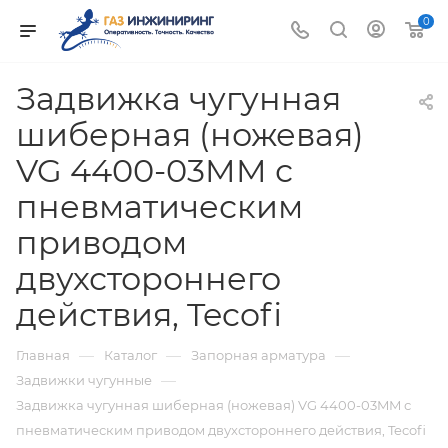
0
Задвижка чугунная
шиберная (ножевая)
VG 4400-03MM с
пневматическим
приводом
двухстороннего
действия, Tecofi
—
—
—
Главная
Каталог
Запорная арматура
—
Задвижки чугунные
Задвижка чугунная шиберная (ножевая) VG 4400-03MM с
пневматическим приводом двухстороннего действия, Tecofi