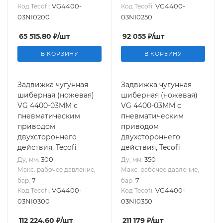
VG4400-
VG4400-
Код Tecofi:
Код Tecofi:
03NI0200
03NI0250
65 515.80
₽
/шт
92 055
₽
/шт
В КОРЗИНУ
В КОРЗИНУ
Задвижка чугунная
Задвижка чугунная
шиберная (ножевая)
шиберная (ножевая)
VG 4400-03MM с
VG 4400-03MM с
пневматическим
пневматическим
приводом
приводом
двухстороннего
двухстороннего
действия, Tecofi
действия, Tecofi
300
350
Ду, мм:
Ду, мм:
Макс. рабочее давление,
Макс. рабочее давление,
7
7
бар:
бар:
VG4400-
VG4400-
Код Tecofi:
Код Tecofi:
03NI0300
03NI0350
112 224.60
₽
/шт
211 179
₽
/шт