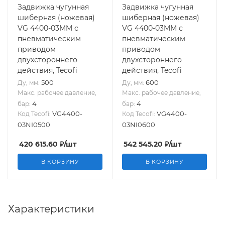
Задвижка чугунная
Задвижка чугунная
шиберная (ножевая)
шиберная (ножевая)
VG 4400-03MM с
VG 4400-03MM с
пневматическим
пневматическим
приводом
приводом
двухстороннего
двухстороннего
действия, Tecofi
действия, Tecofi
500
600
Ду, мм:
Ду, мм:
Макс. рабочее давление,
Макс. рабочее давление,
4
4
бар:
бар:
VG4400-
VG4400-
Код Tecofi:
Код Tecofi:
03NI0500
03NI0600
420 615.60
₽
/шт
542 545.20
₽
/шт
В КОРЗИНУ
В КОРЗИНУ
Характеристики