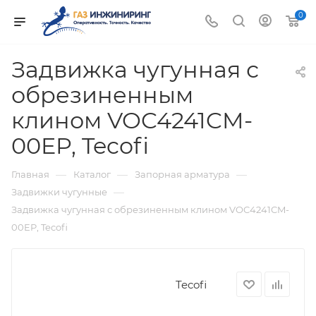
0
Задвижка чугунная с
обрезиненным
клином VOC4241CM-
00EP, Tecofi
—
—
—
Главная
Каталог
Запорная арматура
—
Задвижки чугунные
Задвижка чугунная с обрезиненным клином VOC4241CM-
00EP, Tecofi
Tecofi