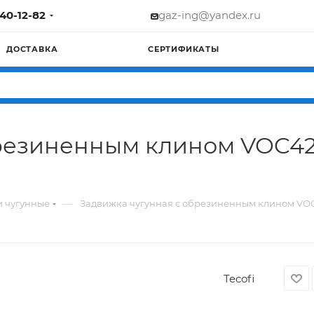
740-12-82
gaz-ing@yandex.ru
ДОСТАВКА
СЕРТИФИКАТЫ
резиненным клином VOC425
—
 чугунные
Задвижка чугунная с обрезиненным клином VOC42
Tecofi