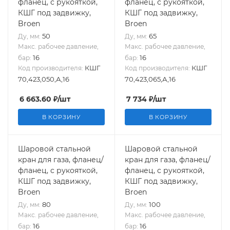
фланец, с рукояткой,
фланец, с рукояткой,
КШГ под задвижку,
КШГ под задвижку,
Broen
Broen
50
65
Ду, мм:
Ду, мм:
Макс. рабочее давление,
Макс. рабочее давление,
16
16
бар:
бар:
КШГ
КШГ
Код производителя:
Код производителя:
70,423,050,А,16
70,423,065,А,16
6 663.60
₽
/шт
7 734
₽
/шт
В КОРЗИНУ
В КОРЗИНУ
Шаровой стальной
Шаровой стальной
кран для газа, фланец/
кран для газа, фланец/
фланец, с рукояткой,
фланец, с рукояткой,
КШГ под задвижку,
КШГ под задвижку,
Broen
Broen
80
100
Ду, мм:
Ду, мм:
Макс. рабочее давление,
Макс. рабочее давление,
16
16
бар:
бар: