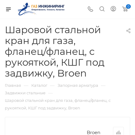
0
Шаровой стальной
кран для газа,
фланец/фланец, с
рукояткой, КШГ под
задвижку, Broen
—
—
—
Главная
Каталог
Запорная арматура
—
Задвижки стальные
Шаровой стальной кран для газа, фланец/фланец, с
рукояткой, КШГ под задвижку, Broen
Broen