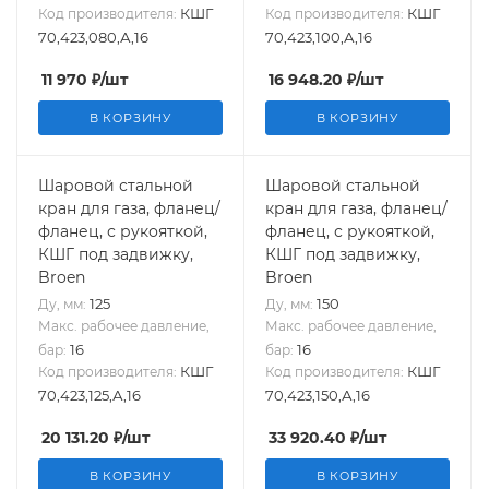
КШГ
КШГ
Код производителя:
Код производителя:
70,423,080,А,16
70,423,100,А,16
11 970
₽
/шт
16 948.20
₽
/шт
В КОРЗИНУ
В КОРЗИНУ
Шаровой стальной
Шаровой стальной
кран для газа, фланец/
кран для газа, фланец/
фланец, с рукояткой,
фланец, с рукояткой,
КШГ под задвижку,
КШГ под задвижку,
Broen
Broen
125
150
Ду, мм:
Ду, мм:
Макс. рабочее давление,
Макс. рабочее давление,
16
16
бар:
бар:
КШГ
КШГ
Код производителя:
Код производителя:
70,423,125,А,16
70,423,150,А,16
20 131.20
₽
/шт
33 920.40
₽
/шт
В КОРЗИНУ
В КОРЗИНУ