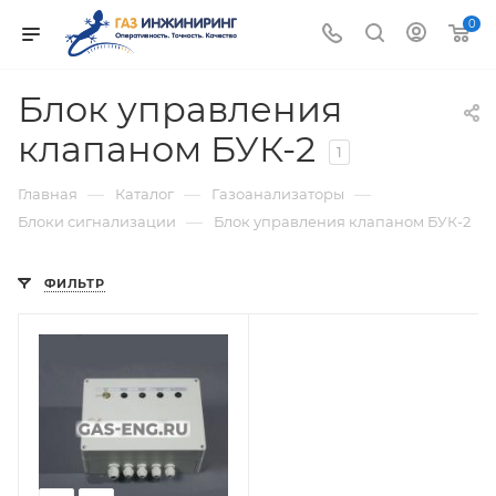
0
Блок управления
клапаном БУК-2
1
—
—
—
Главная
Каталог
Газоанализаторы
—
Блоки сигнализации
Блок управления клапаном БУК-2
ФИЛЬТР