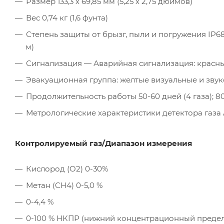
Размер 133,3 х 69,85 мм (5,25 х 2,75 дюймов)
Вес 0,74 кг (1,6 фунта)
Степень защиты от брызг, пыли и погружения IP68
м)
Сигнализация — Аварийная сигнализация: красны
Эвакуационная группа: желтые визуальные и зву
Продолжительность работы 50-60 дней (4 газа); 80
Метрологические характеристики детектора газа A
Контролируемый газ/Диапазон измерения
Кислород (O2) 0-30%
Метан (CH4) 0-5,0 %
0-4,4 %
0-100 % НКПР (нижний концентрационный предел