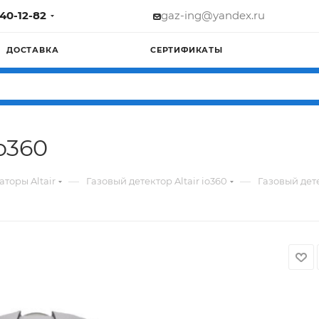
740-12-82
gaz-ing@yandex.ru
ДОСТАВКА
СЕРТИФИКАТЫ
io360
—
—
торы Altair
Газовый детектор Altair io360
Газовый дете