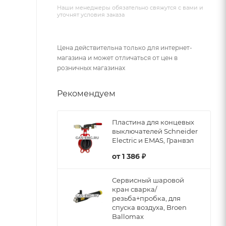
Наши менеджеры обязательно свяжутся с вами и
уточнят условия заказа
Цена действительна только для интернет-
магазина и может отличаться от цен в
розничных магазинах
Рекомендуем
Пластина для концевых
выключателей Schneider
Electric и EMAS, Гранвэл
от
1 386 ₽
Сервисный шаровой
кран сварка/
резьба+пробка, для
спуска воздуха, Broen
Ballomax