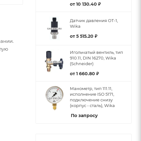
от
10 130.40 ₽
Датчик давления ОТ-1,
Wika
от
5 515.20 ₽
ании.
елую
Игольчатый вентиль, тип
910.11, DIN 16270, Wika
(Schneider)
от
1 660.80 ₽
Манометр, тип 111.11,
исполнение ISO 5171,
подключение снизу
(корпус - сталь), Wika
По запросу