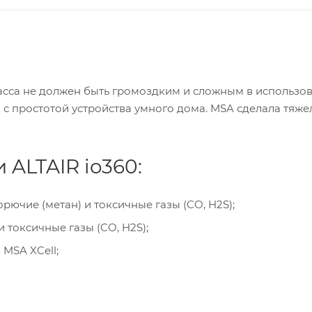
сса не должен быть громоздким и сложным в использов
 с простотой устройства умного дома. MSA сделала тяж
ALTAIR io360:
орючие (метан) и токсичные газы (CO, H2S);
и токсичные газы (CO, H2S);
MSA XCell;