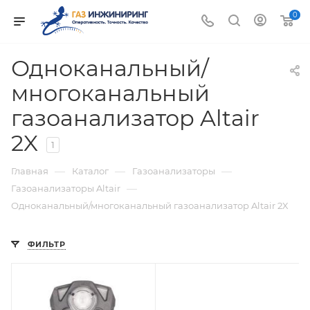
0
Одноканальный/
многоканальный
газоанализатор Altair
2X
1
—
—
—
Главная
Каталог
Газоанализаторы
—
Газоанализаторы Altair
Одноканальный/многоканальный газоанализатор Altair 2X
ФИЛЬТР