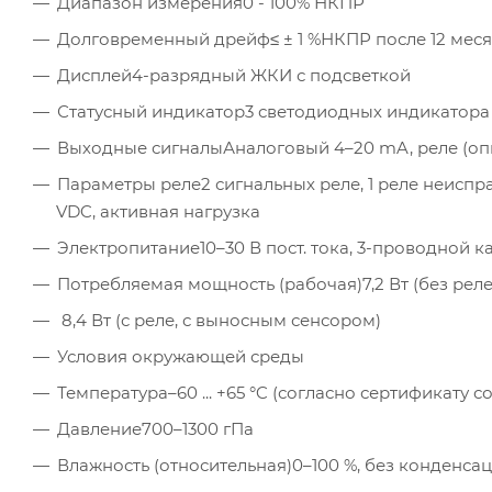
Диапазон измерения
0 - 100% НКПР
Долговременный дрейф
≤ ± 1 %НКПР после 12 мес
Дисплей
4-разрядный ЖКИ с подсветкой
Статусный индикатор
3 светодиодных индикатора
Выходные сигналы
Аналоговый 4–20 mA, реле (оп
Параметры реле
2 сигнальных реле, 1 реле неиспра
VDC, активная нагрузка
Электропитание
10–30 В пост. тока, 3-проводной к
Потребляемая мощность (рабочая)
7,2 Вт (без ре
8,4 Вт (с реле, с выносным сенсором)
Условия окружающей среды
Температура
–60 ... +65 °C (согласно сертификату
Давление
700–1300 гПа
Влажность (относительная)
0–100 %, без конденса