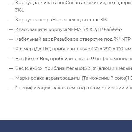
Корпус датчика газов
Сплав алюминия, не содерж
316L
Корпус сенсора
Нержавеющая сталь 316
Класс защиты корпуса
NEMA 4X & 7, IP 65/66/67
Кабельный ввод
Резьбовое отверстие под ¾" NТР 
Размер (ДхШхГ, приблизительно)
150 x 290 x 130 мм
Вес (без e-Box, приблизительно)
3.9 кг (алюминиевы
Вес (с e-Box, приблизительно)
5.2 кг (алюминиевый к
Маркировка взрывозащиты (Таможенный союз)
1 
Спецификацию заказа см. в кратком описании или