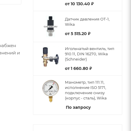
от
10 130.40 ₽
Датчик давления ОТ-1,
Wika
от
5 515.20 ₽
снабжен
Игольчатый вентиль, тип
знений и
910.11, DIN 16270, Wika
(Schneider)
от
1 660.80 ₽
Манометр, тип 111.11,
исполнение ISO 5171,
подключение снизу
(корпус - сталь), Wika
По запросу