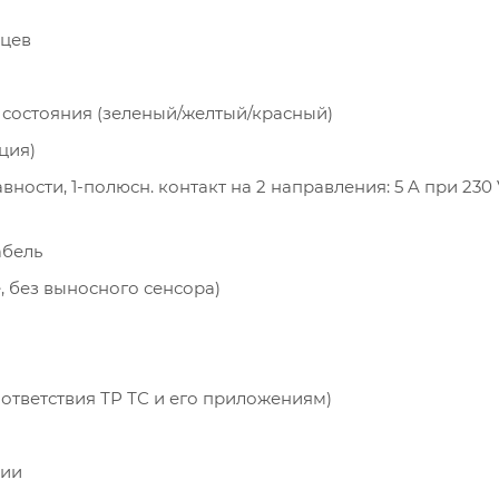
яцев
 состояния (зеленый/желтый/красный)
ция)
вности, 1-полюсн. контакт на 2 направления: 5 A при 230 
абель
ле, без выносного сенсора)
 соответствия ТР ТС и его приложениям)
ции