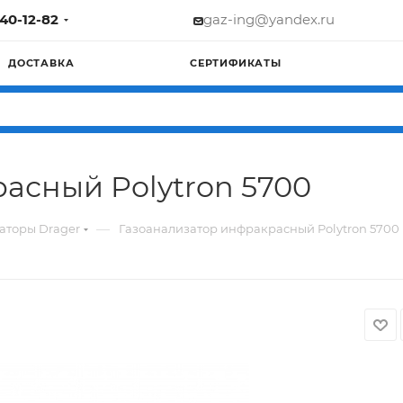
740-12-82
gaz-ing@yandex.ru
ДОСТАВКА
СЕРТИФИКАТЫ
асный Polytron 5700
—
аторы Drager
Газоанализатор инфракрасный Polytron 5700