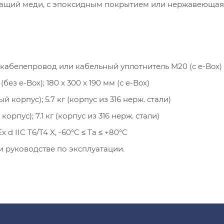
ащий меди, с эпоксидным покрытием или нержавеющая
кабелепровод или кабельный уплотнитель M20 (с e-Box)
 (без e-Box); 180 x 300 x 190 мм (с e-Box)
й корпус); 5.7 кг (корпус из 316 нерж. стали)
орпус); 7.1 кг (корпус из 316 нерж. стали)
Ex d IIC T6/T4 X, -60°C ≤ Ta ≤ +80°C
 руководстве по эксплуатации.