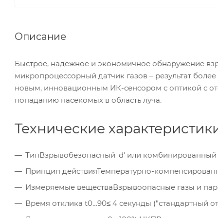
Описание
Быстрое, надежное и экономичное обнаружение взр
микропроцессорный датчик газов – результат более 
новым, инновационным ИК-сенсором с оптикой с от
попаданию насекомых в область луча.
Технические характеристик
Тип
Взрывобезопасный 'd' или комбинированный 
Принцип действия
Температурно-компенсированн
Измеряемые вещества
Взрывоопасные газы и па
Время отклика t0…90
≤ 4 секунды ("стандартный от