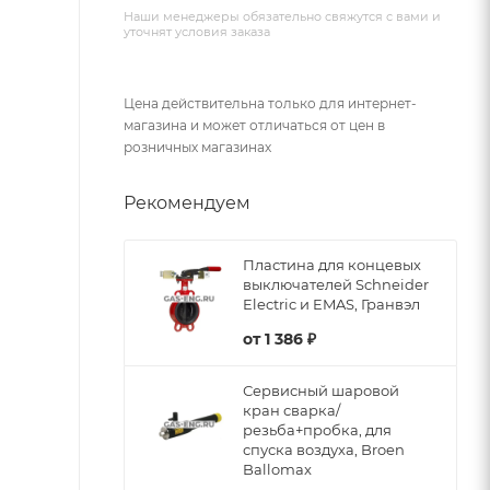
Наши менеджеры обязательно свяжутся с вами и
уточнят условия заказа
Цена действительна только для интернет-
магазина и может отличаться от цен в
розничных магазинах
Рекомендуем
Пластина для концевых
выключателей Schneider
Electric и EMAS, Гранвэл
от
1 386 ₽
Сервисный шаровой
кран сварка/
резьба+пробка, для
спуска воздуха, Broen
Ballomax