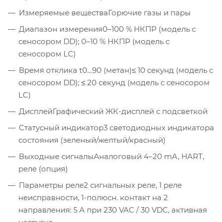
Измеряемые вещества
Горючие газы и пары
Диапазон измерения
0–100 % НКПР (модель с
сеносором DD); 0–10 % НКПР (модель с
сеносором LC)
Время отклика t0…90 (метан)
≤ 10 секунд (модель с
сеносором DD); ≤ 20 секунд (модель с сеносором
LC)
Дисплей
Графический ЖК-дисплей с подсветкой
Статусный индикатор
3 светодиодных индикатора
состояния (зеленый/желтый/красный)
Выходные сигналы
Аналоговый 4–20 mA, HART,
реле (опция)
Параметры реле
2 сигнальных реле, 1 реле
неисправности, 1-полюсн. контакт на 2
направления: 5 A при 230 VAC / 30 VDC, активная