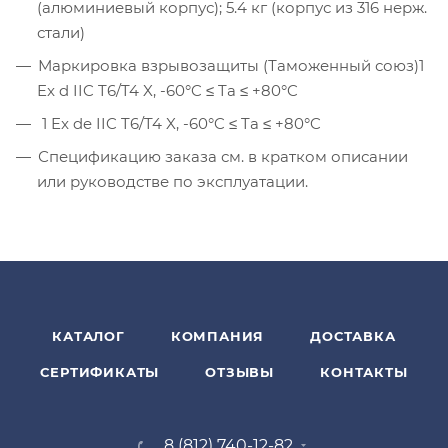
(алюминиевый корпус); 5.4 кг (корпус из 316 нерж.
стали)
Маркировка взрывозащиты (Таможенный союз)
1
Ex d IIC T6/T4 X, -60°C ≤ Ta ≤ +80°C
1 Ex de IIC T6/T4 X, -60°C ≤ Ta ≤ +80°C
Спецификацию заказа см. в кратком описании
или руководстве по эксплуатации.
КАТАЛОГ
КОМПАНИЯ
ДОСТАВКА
СЕРТИФИКАТЫ
ОТЗЫВЫ
КОНТАКТЫ
8 (812) 740-12-82