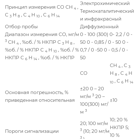
Электрохимический
Принцип измерения CО СН
,
4
Термокаталитический
С
Н
, С
Н
, С
Н
3
8
4
10
6
14
и инфракрасный
Отбор пробы
Диффузионный
Диапазон измерения СО, мг/м
0 - 100 (300) 0- 2,2 / 0 -
3
СН
, %об. / % НКПР С
Н
,
50 0 - 0,85 / 0 - 50 0 -
4
3
8
%об. / % НКПР С
Н
, %об. / %
0,7 / 0 -50 0 - 0,5 / 0 -
4
10
НКПР С
Н
, %об. / % НКПР
50
6
14
СН
, С
4
3
СО
Н
, С
Н
8
4
, С
Н
10
6
14
±20 0 – 20
Основная погрешность, %
3
мг/м
20 –
приведенная относительная
±10
100(300) мг/
3
м
10; 20 %
20; 100 мг/м
НКПР 5;
3
Пороги сигнализации
(10; 20 мг/м
10 %
3
)