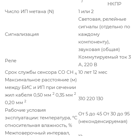
НКПР
Число ИП метана (N)
1 или 2
Световая, релейные
сигналы (отдельно по
Сигнализация
каждому
компоненту),
звуковая (общая)
Коммутируемый ток 3
Реле
А, 220 В
Срок службы сенсора СО СН
10 лет 12 мес
4
Максимальное расстояние (м)
между БИС и ИП при сечении
2
2
жил кабеля 0,50 мм
0,35 мм
310 220 130
2
0,20 мм
Рабочие условия
От 5 до 45 От 30 до 95
эксплуатации: температура, °С
(неконденсируемая)
относительная влажность, %
Межповерочный интервал,