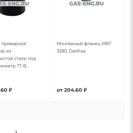
р приварной
Монтажный фланец MBT
а) из
3280, Danfoss
истой стали под
мометр ТТ-В,
.60 ₽
от
204.60 ₽