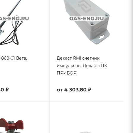
868-01 Вега,
Декаст RMI счетчик
импульсов, Декаст (ПК
ПРИБОР)
40 ₽
от
4 303.80 ₽