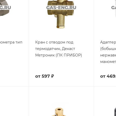
мометра тип
Кран с отводом под
Адапте
термодатчик, Декаст
(бобышк
Метроник (ПК ПРИБОР)
нержав
маноме
от
597 ₽
от
469