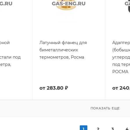
рной
Латунный фланец для
Адапте
биметаллических
(бобышк
тали под
термометров, Росма
углерод
етра,
под тер
РОСМА
от
283.80 ₽
от
240
ПОКАЗАТЬ ЕЩЕ
1
2
3
4