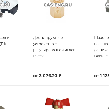
сов и
Демпфирующее
Шаровой
 (ПК
устройство с
подключ
регулировочной иглой,
датчика
Росма
Danfoss
от
3 076.20 ₽
от
1 12