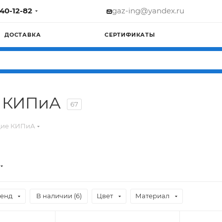
740-12-82
gaz-ing@yandex.ru
ДОСТАВКА
СЕРТИФИКАТЫ
 КИПиА
67
щие КИПиА
енд
В наличии (
6
)
Цвет
Материал