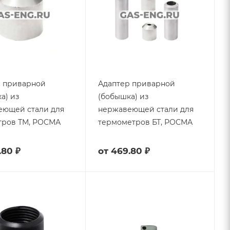
р приварной
Адаптер приварной
а) из
(бобышка) из
еющей стали для
нержавеющей стали для
тров ТМ, РОСМА
термометров БТ, РОСМА
.80 ₽
от
469.80 ₽