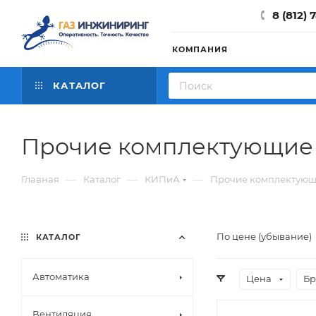
8 (812) 
КОМПАНИЯ
КАТАЛОГ
Прочие комплектующие
—
—
—
Главная
Каталог
КИПиА
Прочие комплектую
По цене (убывание)
КАТАЛОГ
Автоматика
Цена
Бр
Вентиляция