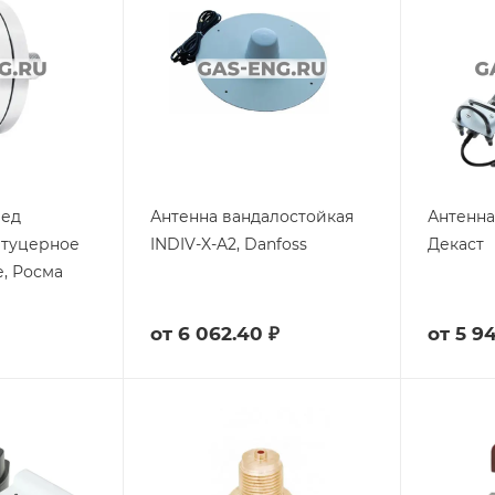
ред
Антенна вандалостойкая
Антенна 
штуцерное
INDIV-X-A2, Danfoss
Декаст
, Росма
от
6 062.40 ₽
от
5 9