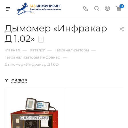
0
Дымомер «Инфракар
Д 1.02»
1
—
—
—
Главная
Каталог
Газоанализаторы
—
Газоанализаторы Инфракар
Дымомер «Инфракар Д 1.02»
ФИЛЬТР