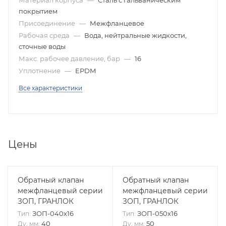
Материал корпуса
—
Сталь с гальваническим
покрытием
Присоединение
—
Межфланцевое
Рабочая среда
—
Вода, нейтральные жидкости,
сточные воды
Макс. рабочее давление, бар
—
16
Уплотнение
—
EPDM
Все характеристики
Цены
Обратный клапан
Обратный клапан
межфланцевый серии
межфланцевый серии
ЗОП, ГРАНЛОК
ЗОП, ГРАНЛОК
ЗОП-040х16
ЗОП-050х16
Тип:
Тип:
40
50
Ду, мм:
Ду, мм: