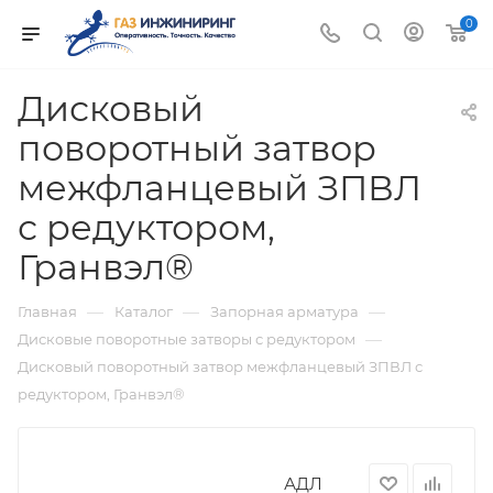
0
Дисковый
поворотный затвор
межфланцевый ЗПВЛ
с редуктором,
Гранвэл®
—
—
—
Главная
Каталог
Запорная арматура
—
Дисковые поворотные затворы с редуктором
Дисковый поворотный затвор межфланцевый ЗПВЛ с
редуктором, Гранвэл®
АДЛ