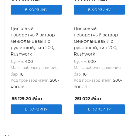
В КОРЗИНУ
В КОРЗИНУ
Дисковый
Дисковый
поворотный затвор
поворотный затвор
межфланцевый с
межфланцевый с
рукояткой, тип 200,
рукояткой, тип 200,
Rushwork
Rushwork
400
600
Ду, мм:
Ду, мм:
Макс. рабочее давление,
Макс. рабочее давление,
16
16
бар:
бар:
200-
200-
Код производителя:
Код производителя:
400-16
600-16
85 129.20
₽
/шт
251 022
₽
/шт
В КОРЗИНУ
В КОРЗИНУ