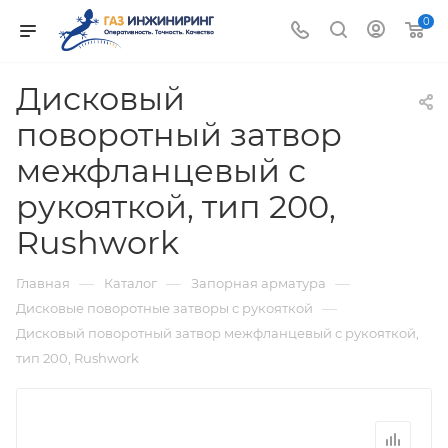
0
Дисковый
поворотный затвор
межфланцевый с
рукояткой, тип 200,
Rushwork
—
—
—
Главная
Каталог
Запорная арматура
—
Дисковые поворотные затворы с рукояткой
Дисковый поворотный затвор межфланцевый с рукояткой,
тип 200, Rushwork