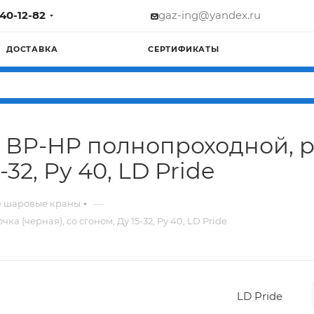
740-12-82
gaz-ing@yandex.ru
ДОСТАВКА
СЕРТИФИКАТЫ
 ВР-НР полнопроходной, р
-32, Ру 40, LD Pride
—
е шаровые краны
(черная), со сгоном, Ду 15-32, Ру 40, LD Pride
LD Pride