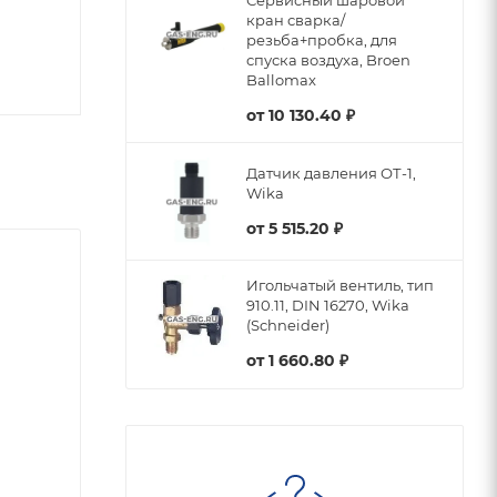
Сервисный шаровой
кран сварка/
резьба+пробка, для
спуска воздуха, Broen
Ballomax
от
10 130.40 ₽
Датчик давления ОТ-1,
Wika
от
5 515.20 ₽
Игольчатый вентиль, тип
910.11, DIN 16270, Wika
(Schneider)
от
1 660.80 ₽