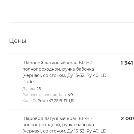
Цены
1 341
Шаровой латунный кран ВР-НР
полнопроходной, ручка-бабочка
(черная), со сгоном, Ду 15-32, Ру 40, LD
Pride
25
Ду, мм:
40
Рабочее давление, бар:
Pride 47,25,В-ГШ,Б
Код LD:
2 00
Шаровой латунный кран ВР-НР
полнопроходной, ручка-бабочка
(черная), со сгоном, Ду 15-32, Ру 40, LD