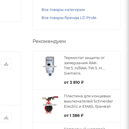
Все товары категории
Все товары бренда LD Pride
Рекомендуем
Термостат защиты от
замерзания RAK-
TW.5..H/RAK-TW.5..H..,
Siemens
от
3 810 ₽
Пластина для концевых
выключателей Schneider
Electric и EMAS, Гранвэл
от
1 386 ₽