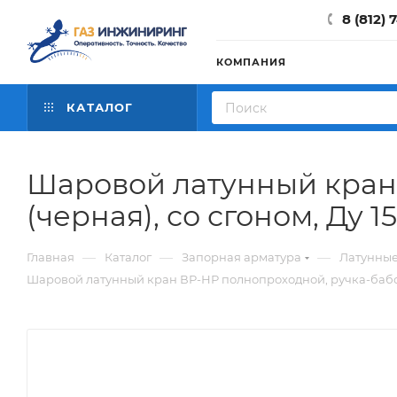
8 (812) 
КОМПАНИЯ
КАТАЛОГ
Шаровой латунный кран
(черная), со сгоном, Ду 15
—
—
—
Главная
Каталог
Запорная арматура
Латунны
Шаровой латунный кран ВР-НР полнопроходной, ручка-бабочка 