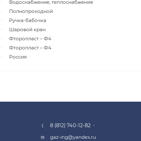
Водоснабжение, теплоснабжение
Полнопроходной
Ручка-бабочка
Шаровой кран
Фторопласт – Ф4
Фторопласт – Ф4
Россия
8 (812) 740-12-82
gaz-ing@yandex.ru