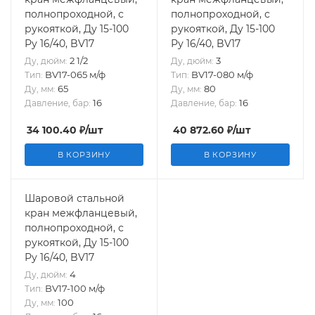
полнопроходной, с
полнопроходной, с
рукояткой, Ду 15-100
рукояткой, Ду 15-100
Ру 16/40, BV17
Ру 16/40, BV17
2 1/2
3
Ду, дюйм:
Ду, дюйм:
BV17-065 м/ф
BV17-080 м/ф
Тип:
Тип:
65
80
Ду, мм:
Ду, мм:
16
16
Давление, бар:
Давление, бар:
34 100.40
₽
/шт
40 872.60
₽
/шт
В КОРЗИНУ
В КОРЗИНУ
Шаровой стальной
кран межфланцевый,
полнопроходной, с
рукояткой, Ду 15-100
Ру 16/40, BV17
4
Ду, дюйм:
BV17-100 м/ф
Тип:
100
Ду, мм: