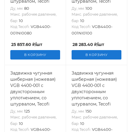
штурвалом, Tecofi
штурвалом, Tecofi
80
100
Ду, мм:
Ду, мм:
Макс. рабочее давление,
Макс. рабочее давление,
10
10
бар:
бар:
VGB4400-
VGB4400-
Код Tecofi:
Код Tecofi:
001NI0080
001NI0100
25 857.60
₽
/шт
28 283.40
₽
/шт
В КОРЗИНУ
В КОРЗИНУ
Задвижка чугунная
Задвижка чугунная
шиберная (ножевая)
шиберная (ножевая)
VGB 4400-001 с
VGB 4400-001 с
двухсторонным
двухсторонным
уплотнением, со
уплотнением, со
штурвалом, Tecofi
штурвалом, Tecofi
125
150
Ду, мм:
Ду, мм:
Макс. рабочее давление,
Макс. рабочее давление,
10
10
бар:
бар:
VGB4400-
VGB4400-
Код Tecofi:
Код Tecofi: