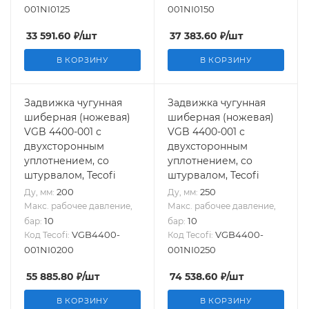
001NI0125
001NI0150
33 591.60
₽
/шт
37 383.60
₽
/шт
В КОРЗИНУ
В КОРЗИНУ
Задвижка чугунная
Задвижка чугунная
шиберная (ножевая)
шиберная (ножевая)
VGB 4400-001 с
VGB 4400-001 с
двухсторонным
двухсторонным
уплотнением, со
уплотнением, со
штурвалом, Tecofi
штурвалом, Tecofi
200
250
Ду, мм:
Ду, мм:
Макс. рабочее давление,
Макс. рабочее давление,
10
10
бар:
бар:
VGB4400-
VGB4400-
Код Tecofi:
Код Tecofi:
001NI0200
001NI0250
55 885.80
₽
/шт
74 538.60
₽
/шт
В КОРЗИНУ
В КОРЗИНУ