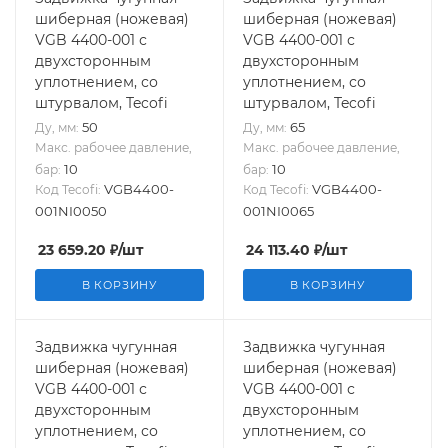
шиберная (ножевая)
шиберная (ножевая)
VGB 4400-001 с
VGB 4400-001 с
двухсторонным
двухсторонным
уплотнением, со
уплотнением, со
штурвалом, Tecofi
штурвалом, Tecofi
50
65
Ду, мм:
Ду, мм:
Макс. рабочее давление,
Макс. рабочее давление,
10
10
бар:
бар:
VGB4400-
VGB4400-
Код Tecofi:
Код Tecofi:
001NI0050
001NI0065
23 659.20
₽
/шт
24 113.40
₽
/шт
В КОРЗИНУ
В КОРЗИНУ
Задвижка чугунная
Задвижка чугунная
шиберная (ножевая)
шиберная (ножевая)
VGB 4400-001 с
VGB 4400-001 с
двухсторонным
двухсторонным
уплотнением, со
уплотнением, со