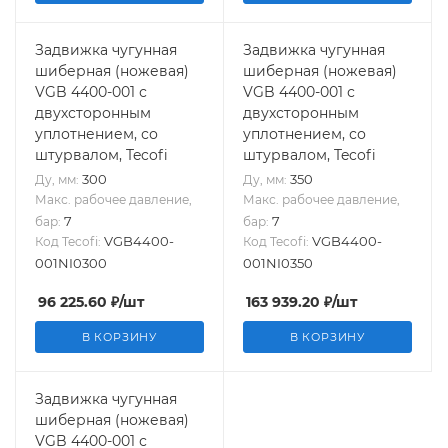
Задвижка чугунная
Задвижка чугунная
шиберная (ножевая)
шиберная (ножевая)
VGB 4400-001 с
VGB 4400-001 с
двухсторонным
двухсторонным
уплотнением, со
уплотнением, со
штурвалом, Tecofi
штурвалом, Tecofi
300
350
Ду, мм:
Ду, мм:
Макс. рабочее давление,
Макс. рабочее давление,
7
7
бар:
бар:
VGB4400-
VGB4400-
Код Tecofi:
Код Tecofi:
001NI0300
001NI0350
96 225.60
₽
/шт
163 939.20
₽
/шт
В КОРЗИНУ
В КОРЗИНУ
Задвижка чугунная
шиберная (ножевая)
VGB 4400-001 с