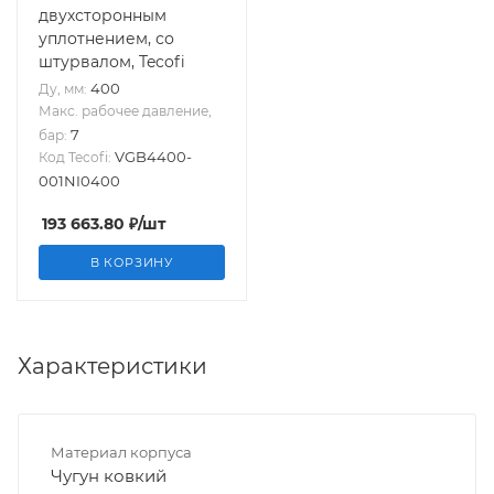
двухсторонным
уплотнением, со
штурвалом, Tecofi
400
Ду, мм:
Макс. рабочее давление,
7
бар:
VGB4400-
Код Tecofi:
001NI0400
193 663.80
₽
/шт
В КОРЗИНУ
Характеристики
Материал корпуса
Чугун ковкий