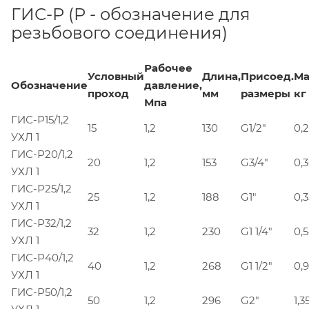
ГИС-Р (Р - обозначение для
резьбового соединения)
Рабочее
Условный
Длина,
Присоед.
Ма
Обозначение
давление,
проход
мм
размеры
кг
Мпа
ГИС-Р15/1,2
15
1,2
130
G1/2"
0,
УХЛ 1
ГИС-Р20/1,2
20
1,2
153
G3/4"
0,
УХЛ 1
ГИС-Р25/1,2
25
1,2
188
G1"
0,3
УХЛ 1
ГИС-Р32/1,2
32
1,2
230
G1 1/4"
0,
УХЛ 1
ГИС-Р40/1,2
40
1,2
268
G1 1/2"
0,
УХЛ 1
ГИС-Р50/1,2
50
1,2
296
G2"
1,3