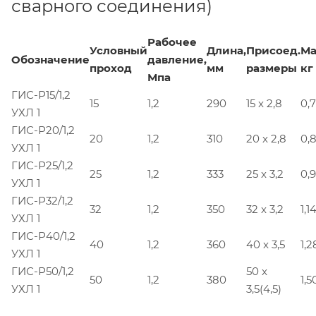
сварного соединения)
Рабочее
Условный
Длина,
Присоед.
Ма
Обозначение
давление,
проход
мм
размеры
кг
Мпа
ГИС-Р15/1,2
15
1,2
290
15 x 2,8
0,
УХЛ 1
ГИС-Р20/1,2
20
1,2
310
20 x 2,8
0,
УХЛ 1
ГИС-Р25/1,2
25
1,2
333
25 x 3,2
0,
УХЛ 1
ГИС-Р32/1,2
32
1,2
350
32 x 3,2
1,1
УХЛ 1
ГИС-Р40/1,2
40
1,2
360
40 x 3,5
1,2
УХЛ 1
ГИС-Р50/1,2
50 x
50
1,2
380
1,5
УХЛ 1
3,5(4,5)