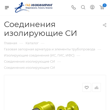
0
Соединения
изолирующие СИ
—
—
Главная
Каталог
—
Газовая запорная арматура и элементы трубопровода
—
Изолирующие соединения (ИС, ГИС, ИФС)
—
Соединения изолирующие СИ
Соединения изолирующие СИ