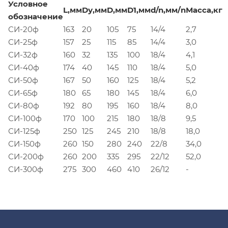
Условное
L,мм
Dу,мм
D,мм
D1,мм
d/n,мм/n
Масса,кг
обозначение
СИ-20ф
163
20
105
75
14/4
2,7
СИ-25ф
157
25
115
85
14/4
3,0
СИ-32ф
160
32
135
100
18/4
4,1
СИ-40ф
174
40
145
110
18/4
5,0
СИ-50ф
167
50
160
125
18/4
5,2
СИ-65ф
180
65
180
145
18/4
6,0
СИ-80ф
192
80
195
160
18/4
8,0
СИ-100ф
170
100
215
180
18/8
9,5
СИ-125ф
250
125
245
210
18/8
18,0
СИ-150ф
260
150
280
240
22/8
34,0
СИ-200ф
260
200
335
295
22/12
52,0
СИ-300ф
275
300
460
410
26/12
-