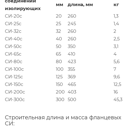
соединений
мм
длина, мм
кг
изолирующих
СИ-20с
20
260
1,3
СИ-25с
25
245
1,4
СИ-32с
32
260
2
СИ-40с
40
260
2,5
СИ-50с
50
350
3,1
СИ-65с
65
410
4
СИ-80с
80
423
5,6
СИ-100с
100
355
7
СИ-125с
125
369
9,6
СИ-150с
150
465
12,5
СИ-200с
200
403
16
СИ-300с
300
500
45,3
Строительная длина и масса фланцевых
СИ: