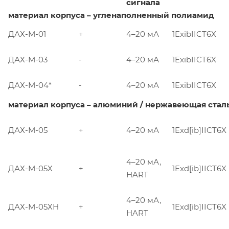
сигнала
материал корпуса – угленаполненный полиамид
ДАХ-М-01
+
4–20 мА
1ExibIICT6X
ДАХ-М-03
-
4–20 мА
1ExibIICT6X
ДАХ-М-04*
-
4–20 мА
1ExibIICT6X
материал корпуса – алюминий / нержавеющая сталь
ДАХ-М-05
+
4–20 мА
1Exd[ib]IICT6X
4–20 мА,
ДАХ-М-05Х
+
1Exd[ib]IICT6X
HART
4–20 мА,
ДАХ-М-05ХН
+
1Exd[ib]IICT6X
HART