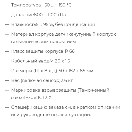
Температура
– 50 ... + 150 °C
Давление
800 ... 1100 гПа
Влажность
5 ... 95 %, без конденсации
Материал корпуса датчика
чугунный корпус с
гальваническим покрытием
Класс защиты корпуса
IP 66
Кабельный ввод
М 20 x 1.5
Размеры (Ш x В x Д)
150 x 152 x 85 мм
Вес (включая сенсор)
2,6 кг
Маркировка взрывозащиты (Таможенный
союз)
1ExdeIICT3 X
Спецификацию заказа см. в кратком описании
или руководстве по эксплуатации.