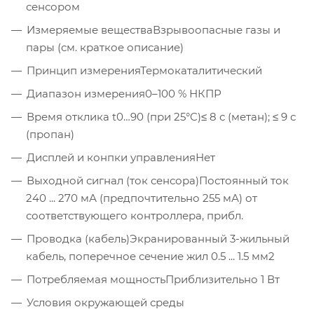
сенсором
Измеряемые вещества
Взрывоопасные газы и
пары (см. краткое описание)
Принцип измерения
Термокаталитический
Диапазон измерения
0–100 % НКПР
Время отклика t0…90 (при 25°C)
≤ 8 с (метан); ≤ 9 с
(пропан)
Дисплей и конпки управления
Нет
Выходной сигнал (ток сенсора)
Постоянный ток
240 ... 270 мА (предпочтительно 255 мА) от
соответствующего контроллера, прибл.
Проводка (кабель)
Экранированный 3-жильный
кабель, поперечное сечение жил 0.5 ... 1.5 мм2
Потребляемая мощность
Приблизительно 1 Вт
Условия окружающей среды