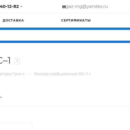
740-12-82
gaz-ing@yandex.ru
ДОСТАВКА
СЕРТИФИКАТЫ
–1
1
—
аторы Ганк
Фильтр сорбционный ФС–1