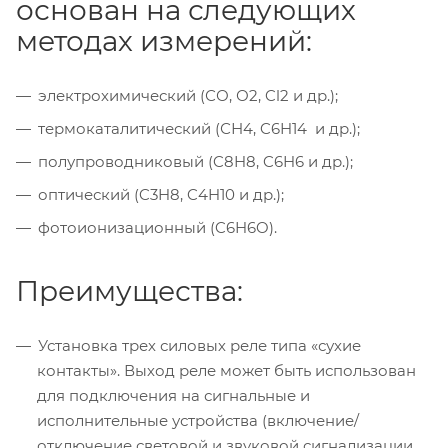
основан на следующих
методах измерений:
электрохимический (СО, О2, Cl2 и др.);
термокаталитический (СН4, C6H14 и др.);
полупроводниковый (C8H8, C6H6 и др.);
оптический (C3H8, C4H10 и др.);
фотоионизационный (C6H6O).
Преимущества:
Установка трех силовых реле типа «сухие
контакты». Выход реле может быть использован
для подключения на сигнальные и
исполнительные устройства (включение/
отключение световой и звуковой сигнализации,