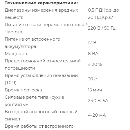
Технические характеристики:
Диапазоны измерения вредных
0,5 ПДКр.з. до
веществ
20 ПДКр.з.*
Питание от сети переменного тока /
220 В / 50 Гц
Частота
Питание от встроенного
12 В
аккумулятора
Мощность
8 ВА
Предел основной относительной
± 20 %
погрешности
Время установления показаний
30 с
(Т0,9)
Время прогрева
15 мин
Силовые реле типа «сухие
240 В, 5А
контакты»
Выходной аналоговый токовый
4-20 мА
сигнал
Время работы от встроенного