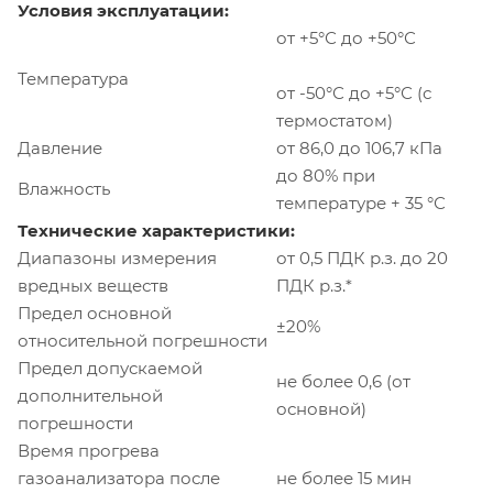
Условия эксплуатации:
от +5°С до +50°С
Температура
от -50°С до +5°С (с
термостатом)
Давление
от 86,0 до 106,7 кПа
до 80% при
Влажность
температуре + 35 °С
Технические характеристики:
Диапазоны измерения
от 0,5 ПДК р.з. до 20
вредных веществ
ПДК р.з.*
Предел основной
±20%
относительной погрешности
Предел допускаемой
не более 0,6 (от
дополнительной
основной)
погрешности
Время прогрева
газоанализатора после
не более 15 мин