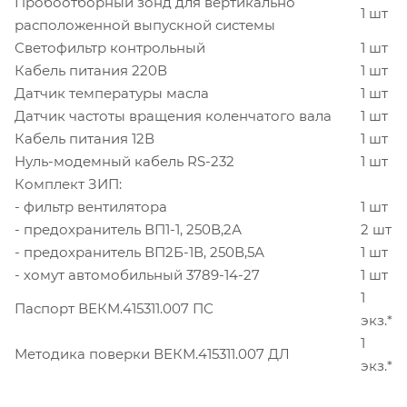
Пробоотборный зонд для вертикально
1 шт
расположенной выпускной системы
Светофильтр контрольный
1 шт
Кабель питания 220В
1 шт
Датчик температуры масла
1 шт
Датчик частоты вращения коленчатого вала
1 шт
Кабель питания 12В
1 шт
Нуль-модемный кабель RS-232
1 шт
Комплект ЗИП:
- фильтр вентилятора
1 шт
- предохранитель ВП1-1, 250В,2А
2 шт
- предохранитель ВП2Б-1В, 250В,5А
1 шт
- хомут автомобильный 3789-14-27
1 шт
1
Паспорт ВЕКМ.415311.007 ПС
экз.*
1
Методика поверки ВЕКМ.415311.007 ДЛ
экз.*