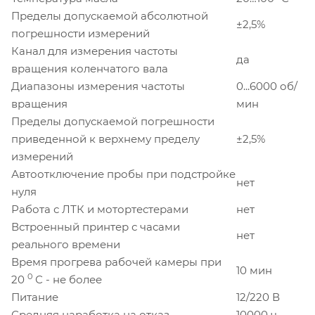
Пределы допускаемой абсолютной
±2,5%
погрешности измерений
Канал для измерения частоты
да
вращения коленчатого вала
Диапазоны измерения частоты
0...6000 об/
вращения
мин
Пределы допускаемой погрешности
приведенной к верхнему пределу
±2,5%
измерений
Автоотключение пробы при подстройке
нет
нуля
Работа с ЛТК и мотортестерами
нет
Встроенный принтер с часами
нет
реального времени
Время прогрева рабочей камеры при
10 мин
0
20
С - не более
Питание
12/220 В
Средняя наработка на отказ
10000 ч