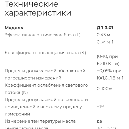
Технические
характеристики
Модель
Д 1-3.01
Эффективная оптическая база (L)
0,43 м
0...∞ м-1
Коэффициент поглощения света (К)
(0-10, при
К>10 К= ∞)
Пределы допускаемой абсолютной
±0,05% при
погрешности измерений
К=1,6…1,8 м-1
Коэффициент ослабления светового
0-100%
потока (N)
Пределы допускаемой погрешности
приведенной к верхнему пределу
±1%
измерений
Измерение температуры масла
да
Температура масла
20…100 °С