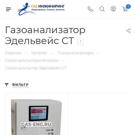
0
Газоанализатор
Эдельвейс СТ
1
—
—
—
Главная
Каталог
Газоанализаторы
—
Газоанализаторы Инкрам
Газоанализатор Эдельвейс СТ
ФИЛЬТР