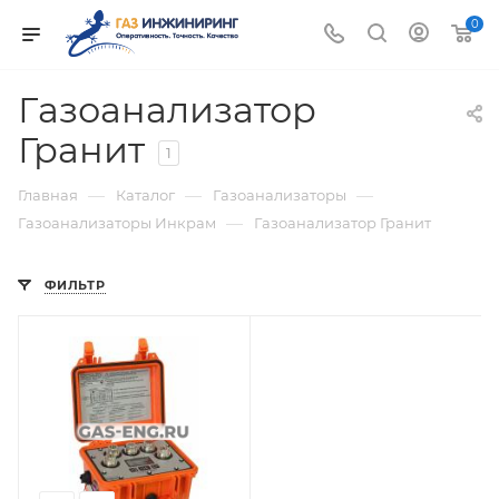
0
Газоанализатор
Гранит
1
—
—
—
Главная
Каталог
Газоанализаторы
—
Газоанализаторы Инкрам
Газоанализатор Гранит
ФИЛЬТР