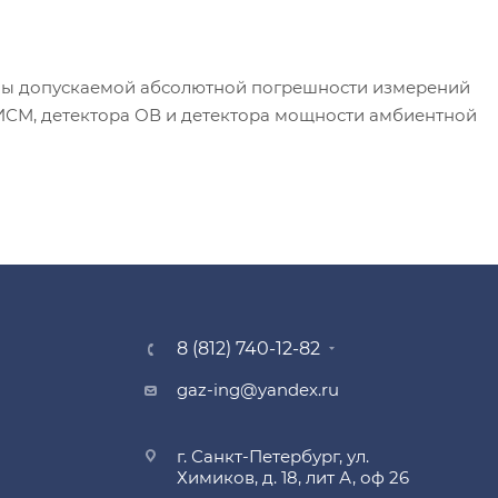
лы допускаемой абсолютной погрешности измерений
ИСМ, детектора ОВ и детектора мощности амбиентной
8 (812) 740-12-82
gaz-ing@yandex.ru
г. Санкт-Петербург, ул.
Химиков, д. 18, лит А, оф 26