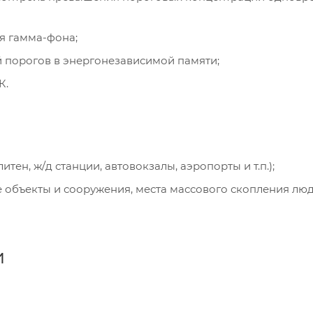
 гамма-­фона;
порогов в энергонезависимой памяти;
К.
ен, ж/д станции, автовокзалы, аэропорты и т.п.);
объекты и сооружения, места массового скопления людей
и