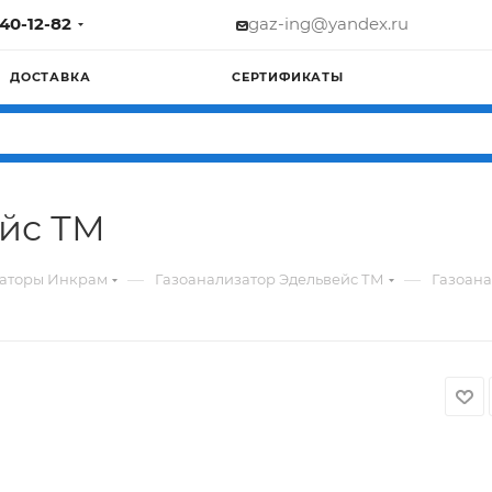
740-12-82
gaz-ing@yandex.ru
ДОСТАВКА
СЕРТИФИКАТЫ
ейс ТМ
—
—
заторы Инкрам
Газоанализатор Эдельвейс ТМ
Газоана