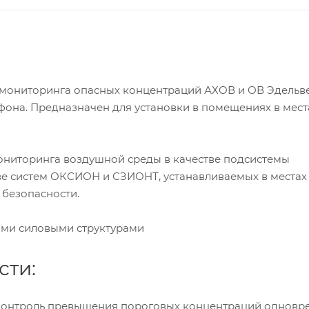
 мониторинга опасных концентраций АХОВ и ОВ Эдельв
 фона. Предназначен для установки в помещениях в мест
ониторинга воздушной среды в качестве подсистемы
аве систем ОКСИОН и СЗИОНТ, устанавливаемых в местах
 безопасности.
ими силовыми структурами
ти:
 контроль превышения пороговых концентраций одновр