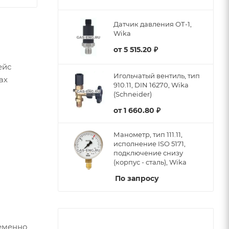
Датчик давления ОТ-1,
Wika
от
5 515.20 ₽
ейс
Игольчатый вентиль, тип
ах
910.11, DIN 16270, Wika
(Schneider)
от
1 660.80 ₽
Манометр, тип 111.11,
исполнение ISO 5171,
подключение снизу
(корпус - сталь), Wika
По запросу
еменно