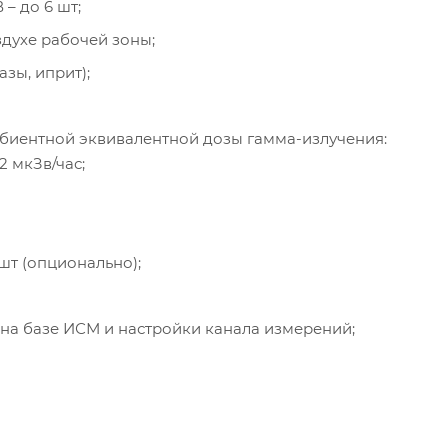
– до 6 шт;
здухе рабочей зоны;
азы, иприт);
иентной эквивалентной дозы гамма­-излучения:
2 мкЗв/час;
шт (опционально);
на базе ИСМ и настройки канала измерений;