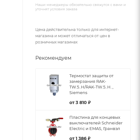
Наши менеджеры обязательно свяжутся с вами и
уточнят условия заказа
Цена действительна только для интернет-
магазина и может отличаться от цен в
розничных магазинах
Рекомендуем
Термостат защиты от
замерзания RAK-
TW.5..H/RAK-TW.5..H..,
Siemens
от
3 810 ₽
Пластина для концевых
выключателей Schneider
Electric и EMAS, Гранвэл
от
1 386 ₽