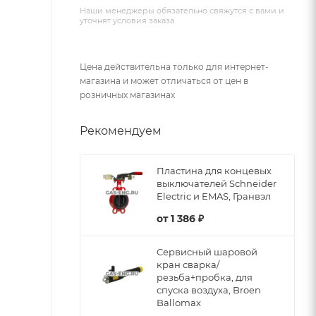
Наши менеджеры обязательно свяжутся с вами и
уточнят условия заказа
Цена действительна только для интернет-
магазина и может отличаться от цен в
розничных магазинах
Рекомендуем
Пластина для концевых
выключателей Schneider
Electric и EMAS, Гранвэл
от
1 386 ₽
Сервисный шаровой
кран сварка/
резьба+пробка, для
спуска воздуха, Broen
Ballomax