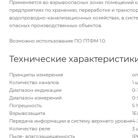
Применяется во взрывоопасных зонах помещений клас
предприятиях по хранению, переработке и транспорт
водопроводно-канализационных хозяйствах, в сист
опасных производственных объектов.
Возможно использование ПО ПТФМ 1.0.
Технические характеристик
Принципы измерения
оп
Количество каналов
1 
Диапазон индикации
0-
Диапазон измерений
0
Погрешность
5 
Взрывозащита
1E
Передача информации в систему верхнего уровня
4-
Количество реле
3 
Пыле- влагозащищенность
IP