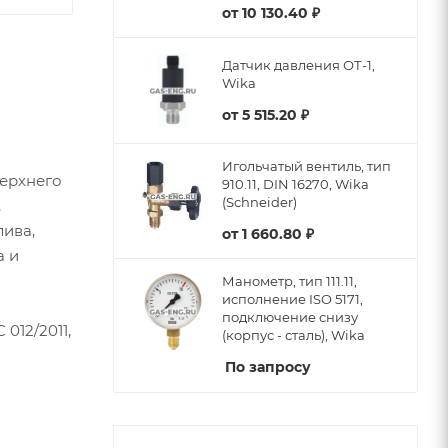
от
10 130.40 ₽
Датчик давления ОТ-1,
Wika
от
5 515.20 ₽
Игольчатый вентиль, тип
ерхнего
910.11, DIN 16270, Wika
(Schneider)
,
лива,
от
1 660.80 ₽
а и
Манометр, тип 111.11,
исполнение ISO 5171,
подключение снизу
012/2011,
(корпус - сталь), Wika
По запросу