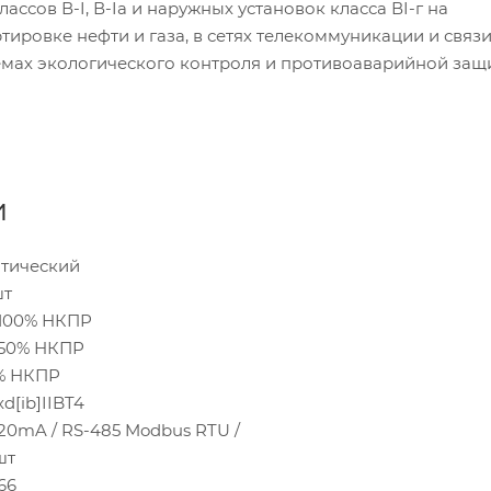
сов В-I, В-Iа и наружных установок класса ВI-г на
ировке нефти и газа, в сетях телекоммуникации и связи
емах экологического контроля и противоаварийной защ
и
тический
шт
100% НКПР
-50% НКПР
% НКПР
xd[ib]IIBT4
20mA / RS-485 Modbus RTU /
шт
66