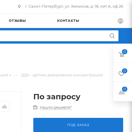
г. Санкт-Петербург, ул. Химиков, д. 18, лит А, оф 26
ОТЗЫВЫ
КОНТАКТЫ
0
0
—
аций
ДДК - датчик довзрывных концентраций
0
По запросу
Нашли дешевле?
ПОД ЗАКАЗ