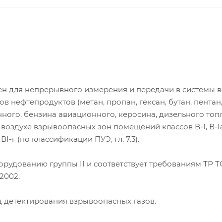
н для непрерывного измерения и передачи в системы в
 нефтепродуктов (метан, пропан, гексан, бутан, пентан
ного, бензина авиационного, керосина, дизельного топ
 воздухе взрывоопасных зон помещений классов В-I, В-I
-г (по классификации ПУЭ, гл. 7.3).
дованию группы II и соответствует требованиям ТР ТС 
2002.
 детектирования взрывоопасных газов.