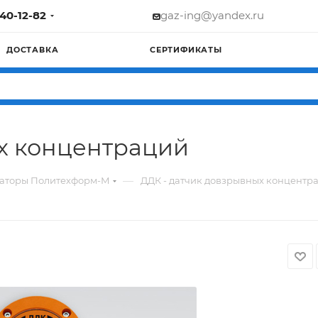
740-12-82
gaz-ing@yandex.ru
ДОСТАВКА
СЕРТИФИКАТЫ
х концентраций
—
заторы Политехформ-М
ДДК - датчик довзрывных концентр