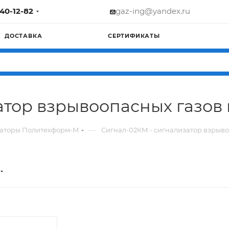
740-12-82
gaz-ing@yandex.ru
ДОСТАВКА
СЕРТИФИКАТЫ
атор взрывоопасных газов 
—
заторы Политехформ-М
Сигнал-02КМ - сигнализатор взрыво