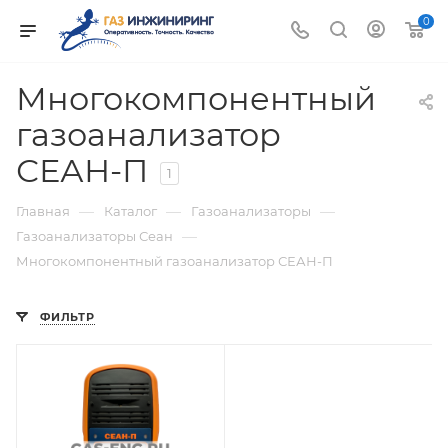
0
Многокомпонентный
газоанализатор
СЕАН-П
1
—
—
—
Главная
Каталог
Газоанализаторы
—
Газоанализаторы Сеан
Многокомпонентный газоанализатор СЕАН-П
ФИЛЬТР