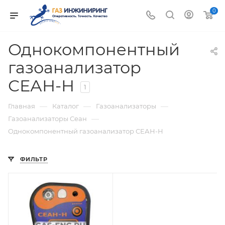
0
Однокомпонентный
газоанализатор
СЕАН-Н
1
—
—
—
Главная
Каталог
Газоанализаторы
—
Газоанализаторы Сеан
Однокомпонентный газоанализатор СЕАН-Н
ФИЛЬТР