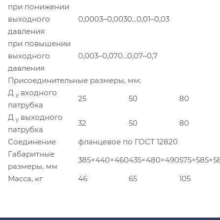
при понижении
выходного
0,0003–0,0030...0,01–0,03
давления
при повышении
выходного
0,003–0,070...0,07–0,7
давления
Присоединительные размеры, мм:
Д
входного
у
25
50
80
патрубка
Д
выходного
у
32
50
80
патрубка
Соединение
фланцевое по ГОСТ 12820
Габаритные
385×440×460
435×480×490
575×585×5
размеры, мм
Масса, кг
46
65
105