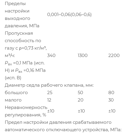
Пределы
настройки
0,001–0,06(0,06–0,6)
выходного
давления, МПа
Пропускная
способность по
газу с ρ=0,73 кг/м³,
м³/ч:
340
1300
2200
Р
=0,1 МПа (исп.
вх
Н) и
Р
=0,16 МПа
вх
(исп. В)
Диаметр седла рабочего клапана, мм:
большого
25
50
80
малого
12
20
30
Неравномерность
±10
±10
±10
регулирования, %
Предел настройки давления срабатываемого
автоматического отключающего устройства, МПа: