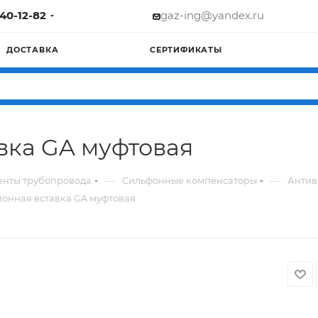
740-12-82
gaz-ing@yandex.ru
ДОСТАВКА
СЕРТИФИКАТЫ
вка GA муфтовая
—
—
енты трубопровода
Сильфонные компенсаторы
Антив
онная вставка GA муфтовая