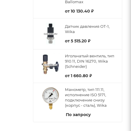
Ballomax
от
10 130.40 ₽
Датчик давления ОТ-1,
Wika
от
5 515.20 ₽
Игольчатый вентиль, тип
910.11, DIN 16270, Wika
(Schneider)
от
1 660.80 ₽
Манометр, тип 111.11,
исполнение ISO 5171,
подключение снизу
(корпус - сталь), Wika
По запросу