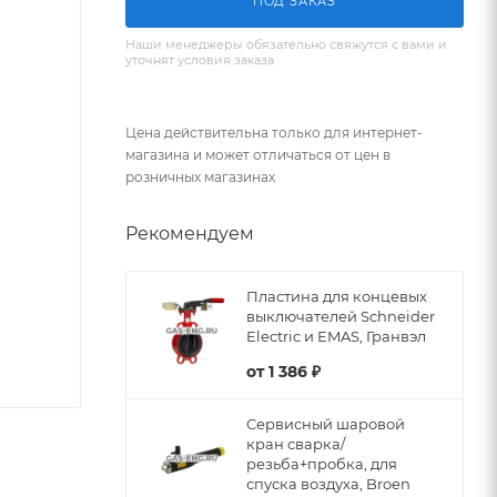
ПОД ЗАКАЗ
Наши менеджеры обязательно свяжутся с вами и
уточнят условия заказа
Цена действительна только для интернет-
магазина и может отличаться от цен в
розничных магазинах
Рекомендуем
Пластина для концевых
выключателей Schneider
Electric и EMAS, Гранвэл
от
1 386 ₽
Сервисный шаровой
кран сварка/
резьба+пробка, для
спуска воздуха, Broen