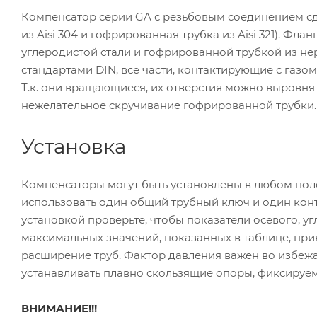
Компенсатор серии GA с резьбовым соединением с
из Aisi 304 и гофрированная трубка из Aisi 321). Ф
углеродистой стали и гофрированной трубкой из нерж
стандартами DIN, все части, контактирующие с газо
Т.к. они вращающиеся, их отверстия можно выровня
нежелательное скручивание гофрированной трубки.
Установка
Компенсаторы могут быть установлены в любом пол
использовать один общий трубный ключ и один кон
установкой проверьте, чтобы показатели осевого, у
максимальных значений, показанных в таблице, пр
расширение труб. Фактор давления важен во избеж
устанавливать плавно скользящие опоры, фиксируемы
ВНИМАНИЕ!!!