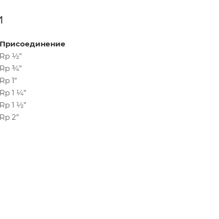
и
Присоединение
Rp ½”
Rp ¾”
Rp 1”
Rp 1 ¼”
Rp 1 ½”
Rp 2”