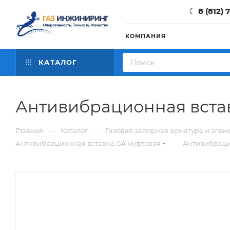
8 (812) 
КОМПАНИЯ
КАТАЛОГ
Антивибрационная вста
—
—
Главная
Каталог
Газовая запорная арматура и элем
—
Антивибрационная вставка GA муфтовая
Антивибраци