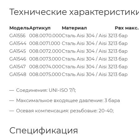
Технические характеристик
Модель
Артикул
Материал
Pвх макс.
GA1556
008.0070.000
Сталь Aisi 304 / Aisi 321
3 бар
GA1544
008.0071.000
Сталь Aisi 304 / Aisi 321
3 бар
GA1545
008.0072.000
Сталь Aisi 304 / Aisi 321
3 бар
GA1546
008.0073.000
Сталь Aisi 304 / Aisi 321
3 бар
GA1547
008.0074.000
Сталь Aisi 304 / Aisi 321
3 бар
GA1548
008.0075.000
Сталь Aisi 304 / Aisi 321
3 бар
Соединения: UNI-ISO 7/1;
Максимальное входящее давление: 3 бара
Осевая компенсация: резьбовые: 20-40;
Спецификация