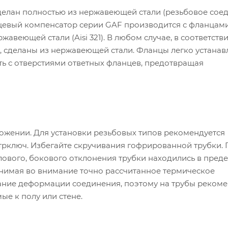
делан полностью из нержавеющей стали (резьбовое сое
ланцевый компенсатор серии GAF производится с фланцам
авеющей стали (Aisi 321). В любом случае, в соответств
м, сделаны из нержавеющей стали. Фланцы легко устанав
ть с отверстиями ответных фланцев, предотвращая
ожении. Для установки резьбовых типов рекомендуется
трключ. Избегайте скручивания гофрированной трубки.
глового, бокового отклонения трубки находились в пред
инимая во внимание точно рассчитанное термическое
ание деформации соединения, поэтому на трубы рекоме
е к полу или стене.