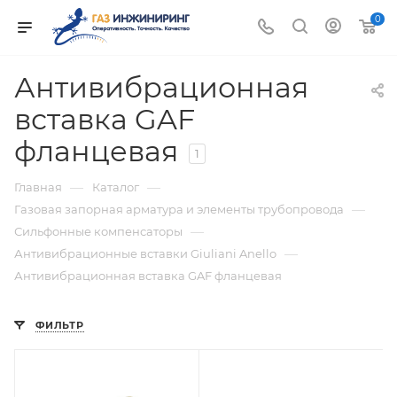
0
Антивибрационная
вставка GAF
фланцевая
1
—
—
Главная
Каталог
—
Газовая запорная арматура и элементы трубопровода
—
Сильфонные компенсаторы
—
Антивибрационные вставки Giuliani Anello
Антивибрационная вставка GAF фланцевая
ФИЛЬТР