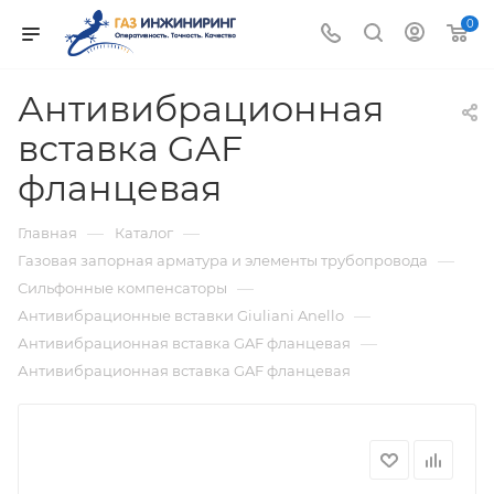
0
Антивибрационная
вставка GAF
фланцевая
—
—
Главная
Каталог
—
Газовая запорная арматура и элементы трубопровода
—
Сильфонные компенсаторы
—
Антивибрационные вставки Giuliani Anello
—
Антивибрационная вставка GAF фланцевая
Антивибрационная вставка GAF фланцевая