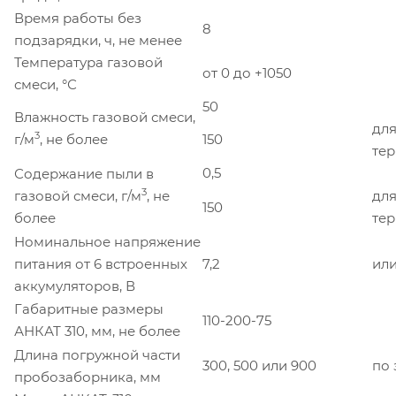
Время работы без
8
подзарядки, ч, не менее
Температура газовой
от 0 до +1050
смеси, °С
50
Влажность газовой смеси,
для
3
г/м
, не более
150
те
0,5
Содержание пыли в
3
газовой смеси, г/м
, не
для
150
более
те
Номинальное напряжение
питания от 6 встроенных
7,2
или
аккумуляторов, В
Габаритные размеры
110-200-75
АНКАТ 310, мм, не более
Длина погружной части
300, 500 или 900
по 
пробозаборника, мм