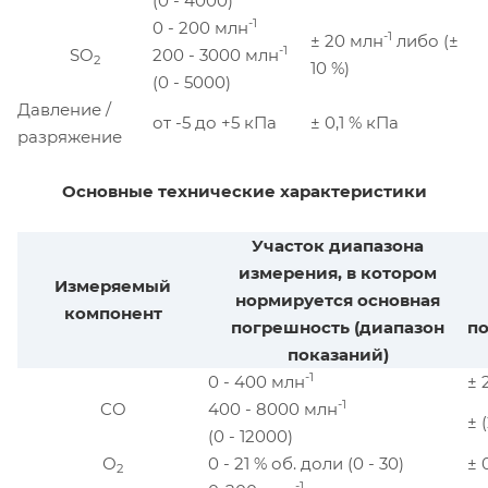
(0 - 4000)
-1
0 - 200 млн
-1
± 20 млн
либо (±
-1
SO
200 - 3000 млн
2
10 %)
(0 - 5000)
Давление /
от -5 до +5 кПа
± 0,1 % кПа
разряжение
Основные технические характеристики
Участок диапазона
измерения, в котором
Измеряемый
нормируется основная
компонент
погрешность (диапазон
по
показаний)
-1
0 - 400 млн
± 
-1
CO
400 - 8000 млн
± 
(0 - 12000)
О
0 - 21 % об. доли (0 - 30)
± 
2
-1