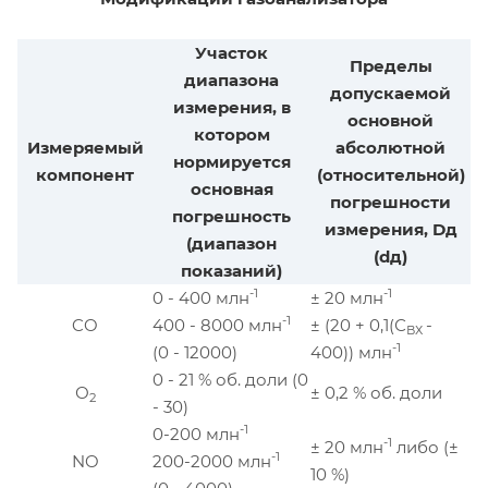
Участок
Пределы
диапазона
допускаемой
измерения, в
основной
котором
Измеряемый
абсолютной
нормируется
компонент
(относительной)
основная
погрешности
погрешность
измерения, Dд
(диапазон
(dд)
показаний)
-1
-1
0 - 400 млн
± 20 млн
-1
CO
400 - 8000 млн
± (20 + 0,1(С
-
ВХ
-1
(0 - 12000)
400)) млн
0 - 21 % об. доли (0
О
± 0,2 % об. доли
2
- 30)
-1
0-200 млн
-1
± 20 млн
либо (±
-1
NO
200-2000 млн
10 %)