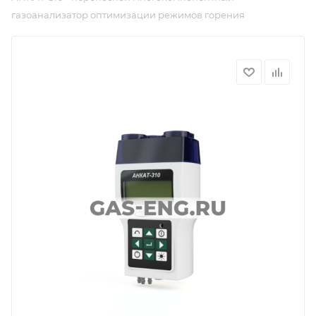
газоанализатор оптимизации режимов горения