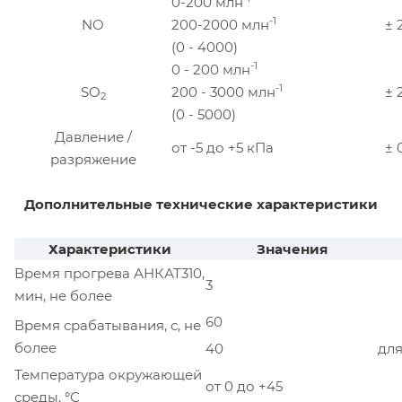
0-200 млн
-1
NO
200-2000 млн
± 
(0 - 4000)
-1
0 - 200 млн
-1
SO
200 - 3000 млн
± 
2
(0 - 5000)
Давление /
от -5 до +5 кПа
± 
разряжение
Дополнительные технические характеристики
Характеристики
Значения
Время прогрева АНКАТ310,
3
мин, не более
60
Время срабатывания, с, не
более
40
для
Температура окружающей
от 0 до +45
среды, °С