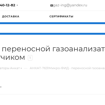
740-12-82
gaz-ing@yandex.ru
ДОСТАВКА
СЕРТИФИКАТЫ
 переносной газоанализат
тчиком
1
—
аторы Анкат
АНКАТ-7631Микро-ФИД - переносной газоана