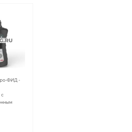
ро-ФИД -
 с
онным