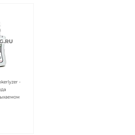
erlyzer -
ида
дыхаемом