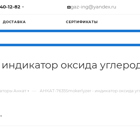
740-12-82
gaz-ing@yandex.ru
ДОСТАВКА
СЕРТИФИКАТЫ
- индикатор оксида углер
—
аторы Анкат
АНКАТ-7635Smokerlyzer - индикатор оксида у