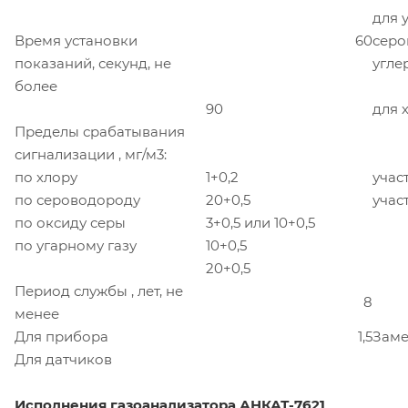
для 
Время установки
60
серо
показаний, секунд, не
угле
более
90
для 
Пределы срабатывания
сигнализации , мг/м3:
по хлору
1
+
0,2
участ
по сероводороду
20
+
0,5
участ
по оксиду серы
3
+
0,5 или 10
+
0,5
по угарному газу
10
+
0,5
20
+
0,5
Период службы , лет, не
8
менее
Для прибора
1,5
Заме
Для датчиков
Исполнения газоанализатора АНКАТ-7621