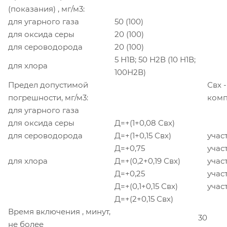
(показания) , мг/м3:
для угарного газа
50 (100)
для оксида серы
20 (100)
для сероводорода
20 (100)
5 Н1В; 50 Н2В (10 Н1В;
для хлора
100Н2В)
Предел допустимой
Свх 
погрешности, мг/м3:
комп
для угарного газа
для оксида серы
Д=
+
(1+0,08 Свх)
для сероводорода
Д=
+
(1+0,15 Свх)
участ
Д=
+
0,75
участ
для хлора
Д=
+
(0,2+0,19 Свх)
участ
Д=
+
0,25
участ
Д=
+
(0,1+0,15 Свх)
участ
Д=
+
(2+0,15 Свх)
Время включения , минут,
30
не более