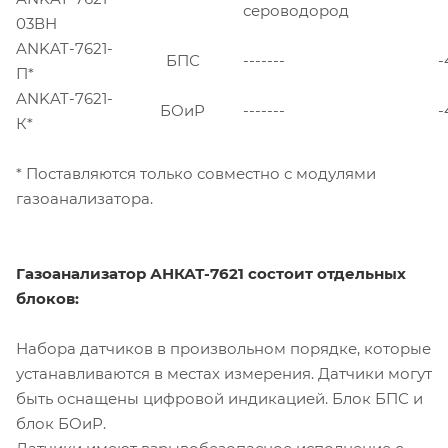
сероводород
03ВН
ANKAT-7621-
БПС
-------
-
П*
ANKAT-7621-
БОиР
-------
-
К*
* Поставляются только совместно с модулями
газоанализатора.
Газоанализатор АНКАТ-7621 состоит отдельных
блоков:
Набора датчиков в произвольном порядке, которые
устанавливаются в местах измерения. Датчики могут
быть оснащены цифровой индикацией. Блок БПС и
блок БОиР.