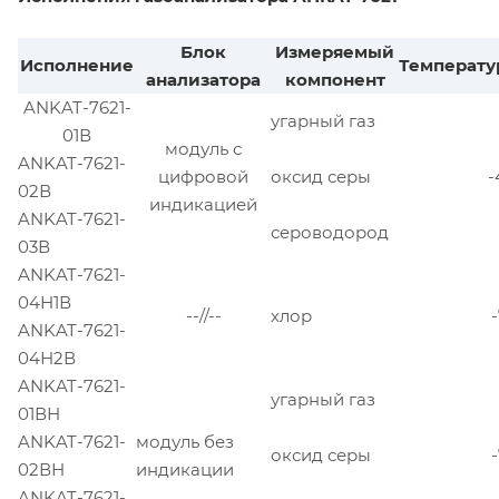
Блок
Измеряемый
Исполнение
Температу
анализатора
компонент
ANKAT-7621-
угарный газ
01В
модуль с
ANKAT-7621-
цифровой
оксид серы
-
02В
индикацией
ANKAT-7621-
сероводород
03В
ANKAT-7621-
04Н1В
--//--
хлор
ANKAT-7621-
04Н2В
ANKAT-7621-
угарный газ
01ВН
ANKAT-7621-
модуль без
оксид серы
02ВН
индикации
ANKAT-7621-