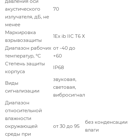
давления оси
акустического
70
излучателя, дБ, не
менее
Маркировка
1Еx ib IIC T6 Х
взрывозащиты
Диапазон рабочих
от -40 до
температур, °С
+60
Степень защиты
IP68
корпуса
звуковая,
Виды
световая,
сигнализации
вибросигнал
Диапазон
относительной
влажности
без конденсации
окружающей
от 30 до 95
влаги
среды при