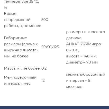
температуре 35 °С,
%
Время
непрерывной
500
работы, ч, не менее
размеры выносного
Габаритные
датчика
размеры (длина х
АНКАТ-7631Микро-
55х50х125
ширина х высота),
О2-ВД
мм, не более
высота – 140 мм;
диаметр – 70 мм
Масса, кг, не более
0,2
межкалибровочный
Межповерочный
12
интервал – 6
интервал, мес
месяцев